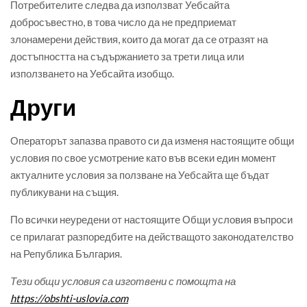
Потребителите следва да използват Уебсайта
добросъвестно, в това число да не предприемат
злонамерени действия, които да могат да се отразят на
достъпността на съдържанието за трети лица или
използването на Уебсайта изобщо.
Други
Операторът запазва правото си да изменя настоящите общи
условия по свое усмотрение като във всеки един момент
актуалните условия за ползване на Уебсайта ще бъдат
публикувани на същия.
По всички неуредени от настоящите Общи условия въпроси
се прилагат разпоредбите на действащото законодателство
на Република България.
Тези общи условия са изготвени с помощта на
http
s
://obshti-uslovia.com