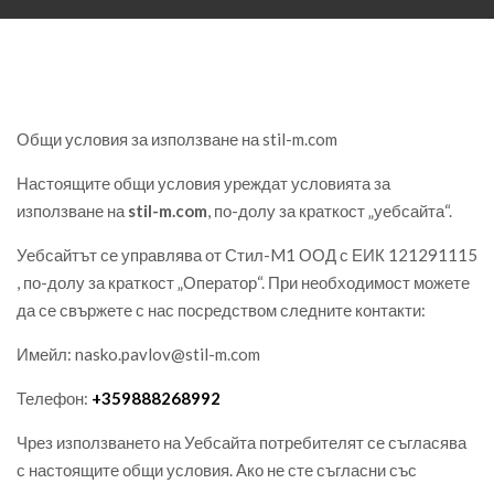
Общи условия за използване на stil-m.com
Настоящите общи условия уреждат условията за
използване на
stil-m.com
, по-долу за краткост „уебсайта“.
Уебсайтът се управлява от Стил-M1 ООД с ЕИК 121291115
, по-долу за краткост „Оператор“. При необходимост можете
да се свържете с нас посредством следните контакти:
Имейл: nasko.pavlov@stil-m.com
Телефон:
+359888268992
Чрез използването на Уебсайта потребителят се съгласява
с настоящите общи условия. Ако не сте съгласни със