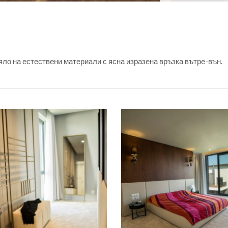
ло на естествени материали с ясна изразена връзка вътре-вън.