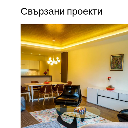
Свързани проекти
Тристаен апартамент в
сградата на MM Group