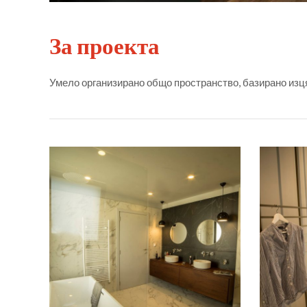
За проекта
Умело организирано общо пространство, базирано изця