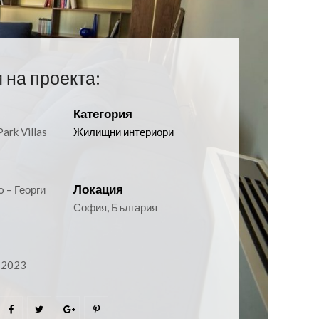
 на проекта:
Категория
ark Villas
Жилищни интериори
Локация
o – Георги
София, България
 2023