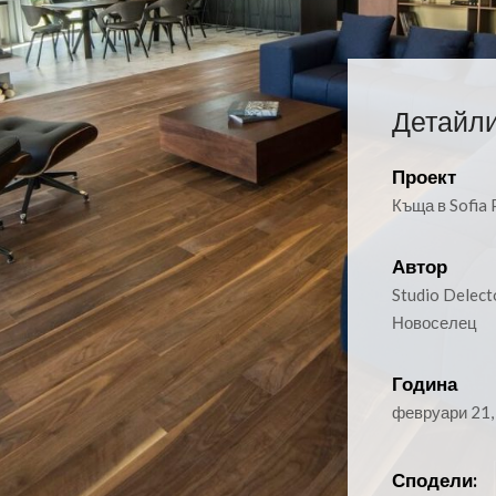
Детайли
Проект
Къща в Sofia P
Автор
Studio Delect
Новоселец
Година
февруари 21,
Сподели: