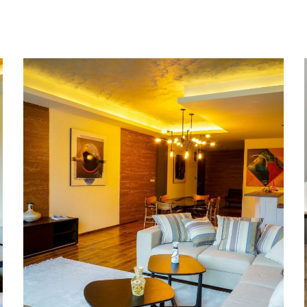
Aпартамент с площ 400 кв.м.
в сградата на ММ Group