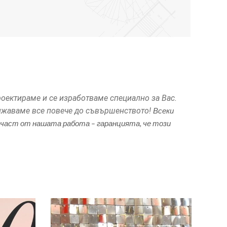
роектираме и се изработваме специално за Вас.
лижаваме все повече до съвършенството!
Всеки
та част от нашата работа – гаранцията, че този