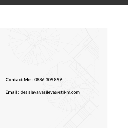
Contact Me :
0886 309 899
Email :
desislava.vasileva@stil-m.com