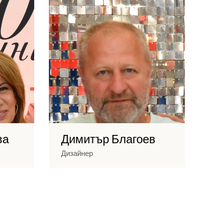
ва
Димитър Благоев
А
Дизайнер
П