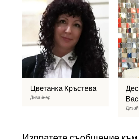
Цветанка Кръстева
Дес
Вас
Дизайнер
Дизай
Изпратете съобщение към